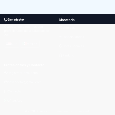
Directorio
Conectando pacientes con
Médicos
profesionales de la salud desde
2013
Especialidades
USA
México
Obras Sociales
Ranking
Profesionales y Contacto
Registrar Consultorio
doxadoctor@gmail.com
Contacto
WhatsApp
© 2026 Doxadoctor ·
Términos
·
Privacidad