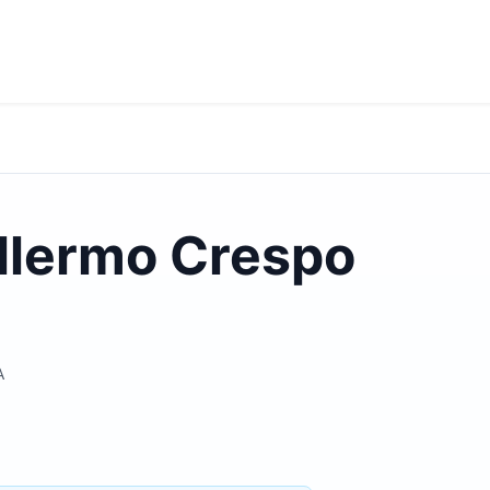
illermo Crespo
A