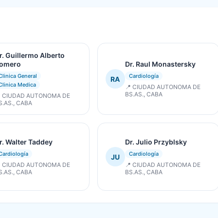
r. Guillermo Alberto
omero
Dr. Raul Monastersky
Clinica General
Cardiología
RA
Clinica Medica
📍 CIUDAD AUTONOMA DE
BS.AS., CABA
 CIUDAD AUTONOMA DE
S.AS., CABA
r. Walter Taddey
Dr. Julio Przyblsky
Cardiología
Cardiología
JU
 CIUDAD AUTONOMA DE
📍 CIUDAD AUTONOMA DE
S.AS., CABA
BS.AS., CABA