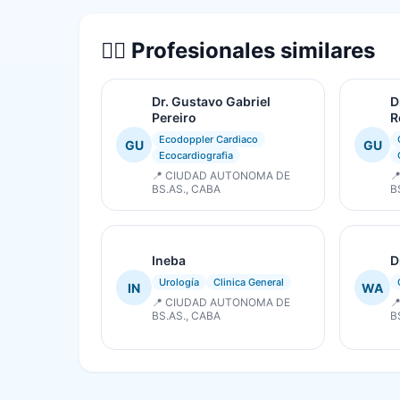
👨‍⚕️ Profesionales similares
Dr. Gustavo Gabriel
D
Pereiro
R
Ecodoppler Cardiaco
GU
GU
Ecocardiografia
📍 CIUDAD AUTONOMA DE

BS.AS., CABA
B
Ineba
D
Urología
Clinica General
IN
WA
📍 CIUDAD AUTONOMA DE

BS.AS., CABA
B