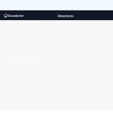
Directorio
Conectando pacientes con
Médicos
profesionales de la salud desde
2013
Especialidades
USA
México
Obras Sociales
Ranking
Profesionales y Contacto
Registrar Consultorio
doxadoctor@gmail.com
Contacto
WhatsApp
© 2026 Doxadoctor ·
Términos
·
Privacidad