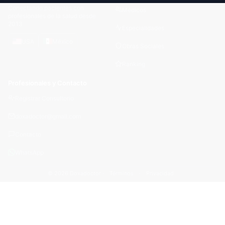
Conectando pacientes con
Médicos
profesionales de la salud desde
2013
Especialidades
USA
México
Obras Sociales
Ranking
Profesionales y Contacto
Registrar Consultorio
doxadoctor@gmail.com
Contacto
WhatsApp
© 2026 Doxadoctor ·
Términos
·
Privacidad