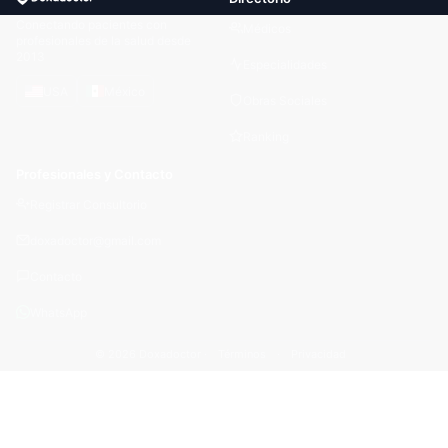
Conectando pacientes con
Médicos
profesionales de la salud desde
2013
Especialidades
USA
México
Obras Sociales
Ranking
Profesionales y Contacto
Registrar Consultorio
doxadoctor@gmail.com
Contacto
WhatsApp
© 2026 Doxadoctor ·
Términos
·
Privacidad