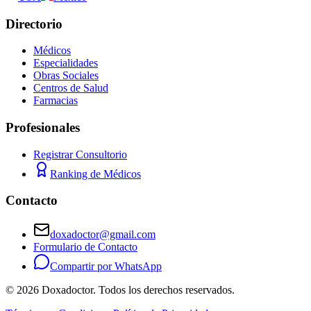
Directorio
Médicos
Especialidades
Obras Sociales
Centros de Salud
Farmacias
Profesionales
Registrar Consultorio
Ranking de Médicos
Contacto
doxadoctor@gmail.com
Formulario de Contacto
Compartir por WhatsApp
©
2026
Doxadoctor. Todos los derechos reservados.